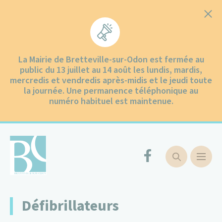
Cookies management panel
La Mairie de Bretteville-sur-Odon est fermée au
public du 13 juillet au 14 août les lundis, mardis,
mercredis et vendredis après-midis et le jeudi toute
la journée. Une permanence téléphonique au
numéro habituel est maintenue.
Défibrillateurs
Ma ville
Ma ville
Communication
Enfance et jeunesse
Groupe Scolaire des Odons
Petite Enfance
Environnement
Mobilités
Santé – Social
Centre communal d’actions sociales
Urbanisme
Mairie et services
Vie municipale
Vie quotidienne
Collecte des déchets
Démarches administratives
Vivre et sortir
Culture et patrimoine
Comités de jumelage
Sports et loisirs
Rester quelques jours