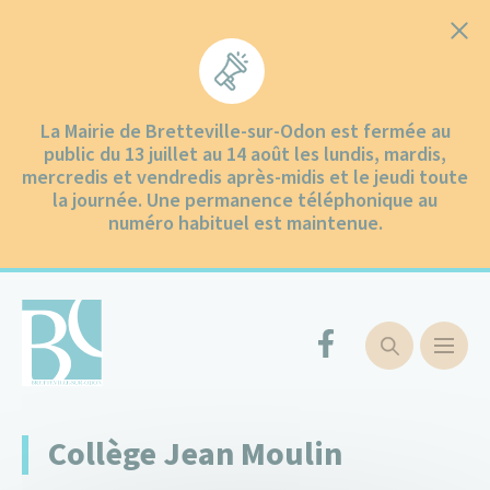
Cookies management panel
La Mairie de Bretteville-sur-Odon est fermée au
public du 13 juillet au 14 août les lundis, mardis,
mercredis et vendredis après-midis et le jeudi toute
la journée. Une permanence téléphonique au
numéro habituel est maintenue.
Collège Jean Moulin
Ma ville
Ma ville
Communication
Enfance et jeunesse
Groupe Scolaire des Odons
Petite Enfance
Environnement
Mobilités
Santé – Social
Centre communal d’actions sociales
Urbanisme
Mairie et services
Vie municipale
Vie quotidienne
Collecte des déchets
Démarches administratives
Vivre et sortir
Culture et patrimoine
Comités de jumelage
Sports et loisirs
Rester quelques jours