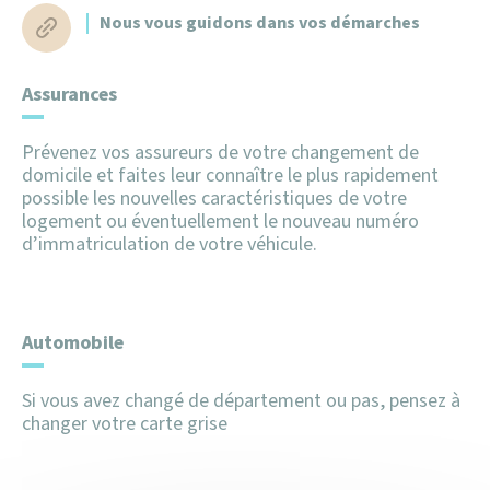
Nous vous guidons dans vos démarches
Z.F.E – Zone Faibles Emissions
Extrait d’acte de naissance
Mariage
Assurances
Médailles de travail
Prévenez vos assureurs de votre changement de
domicile et faites leur connaître le plus rapidement
PACS
possible les nouvelles caractéristiques de votre
logement ou éventuellement le nouveau numéro
d’immatriculation de votre véhicule.
Passeport
Permis de conduire
Automobile
Recensement des jeunes agés de plus de 16 ans
Si vous avez changé de département ou pas, pensez à
Sécurité et prévention routière
changer votre carte grise
Urbanisme -Démarches