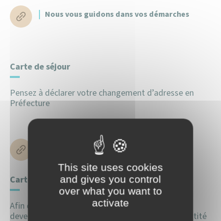
Nous vous guidons dans vos démarches
Carte de séjour
Pensez à déclarer votre changement d’adresse en
Préfecture
Nous vous guidons dans vos démarches
This site uses cookies
and gives you control
Carte nationale d’identité ou passeport
over what you want to
activate
Afin de mettre à jour votre nouvelle adresse vous
devez faire une nouvelle demande de carte d’identité