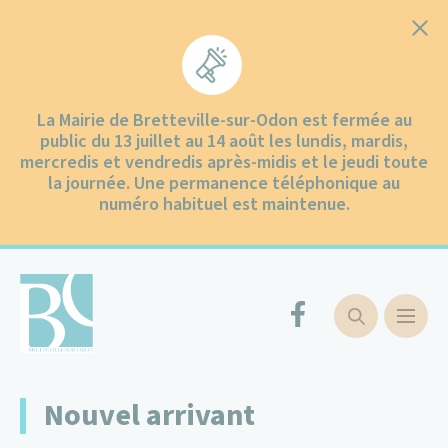
Cookies management panel
La Mairie de Bretteville-sur-Odon est fermée au
public du 13 juillet au 14 août les lundis, mardis,
mercredis et vendredis après-midis et le jeudi toute
la journée. Une permanence téléphonique au
numéro habituel est maintenue.
Nouvel arrivant
Ma ville
Ma ville
Communication
Enfance et jeunesse
Groupe Scolaire des Odons
Petite Enfance
Environnement
Mobilités
Santé – Social
Centre communal d’actions sociales
Urbanisme
Mairie et services
Vie municipale
Vie quotidienne
Collecte des déchets
Démarches administratives
Vivre et sortir
Culture et patrimoine
Comités de jumelage
Sports et loisirs
Rester quelques jours