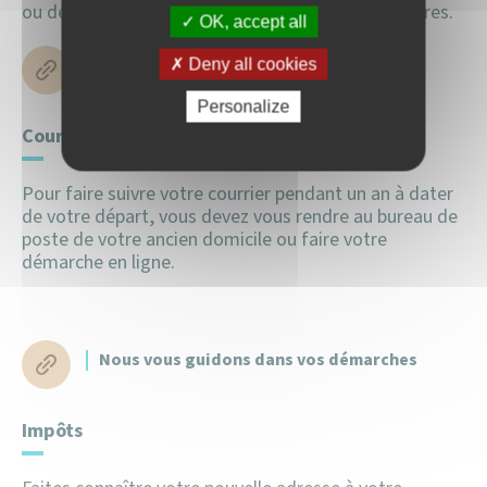
ou de passeport dans les mairies délivrant ces titres.
OK, accept all
Nous vous guidons dans vos démarches
Deny all cookies
Personalize
Courrier
Pour faire suivre votre courrier pendant un an à dater
de votre départ, vous devez vous rendre au bureau de
poste de votre ancien domicile ou faire votre
démarche en ligne.
Nous vous guidons dans vos démarches
Impôts