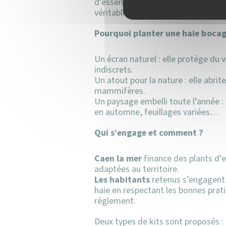
d’essences locales pour végétaliser
véritable refuge pour la faune.
Pourquoi planter une haie bocag
Un écran naturel : elle protège du 
indiscrets.
Un atout pour la nature : elle abrit
mammifères.
Un paysage embelli toute l’année : 
en automne, feuillages variées…
Qui s’engage et comment ?
Caen la mer
finance des plants d’
adaptées au territoire.
Les habitants
retenus s’engagent à
haie en respectant les bonnes prati
règlement.
Deux types de kits sont proposés :