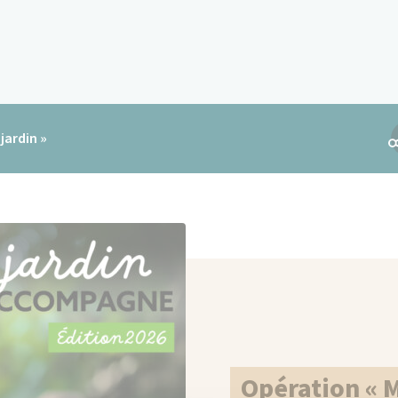
services
Vivre et sortir
jardin »
Opération « 