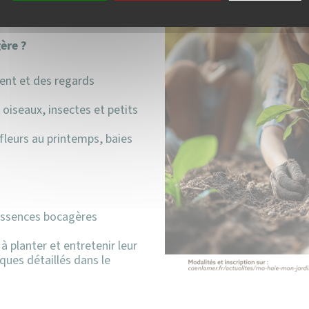
 votre jardin et créer un
ère ?
vent et des regards
e oiseaux, insectes et petits
fleurs au printemps, baies
essences bocagères
 planter et entretenir leur
ques détaillés dans le