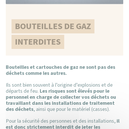
Z.F.E – Zone Faibles Emissions
Extrait d’acte de naissance
Mariage
BOUTEILLES DE GAZ
Médailles de travail
INTERDITES
PACS
Passeport
Bouteilles et cartouches de gaz ne sont pas des
déchets comme les autres.
Permis de conduire
Ils sont bien souvent à l’origine d’explosions et de
départs de feu.
Les risques sont élevés pour le
Recensement des jeunes agés de plus de 16 ans
personnel en charge de collecter vos déchets ou
travaillant dans les installations de traitement
des déchets
, ainsi que pour le matériel (casses).
Sécurité et prévention routière
Pour la sécurité des personnes et des installations,
il
Urbanisme -Démarches
est donc strictement interdit de jeter les