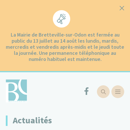
Cookies management panel
La Mairie de Bretteville-sur-Odon est fermée au
public du 13 juillet au 14 août les lundis, mardis,
mercredis et vendredis après-midis et le jeudi toute
la journée. Une permanence téléphonique au
numéro habituel est maintenue.
Actualités
Ma ville
Ma ville
Communication
Enfance et jeunesse
Groupe Scolaire des Odons
Petite Enfance
Environnement
Mobilités
Santé – Social
Centre communal d’actions sociales
Urbanisme
Mairie et services
Vie municipale
Vie quotidienne
Collecte des déchets
Démarches administratives
Vivre et sortir
Culture et patrimoine
Comités de jumelage
Sports et loisirs
Rester quelques jours